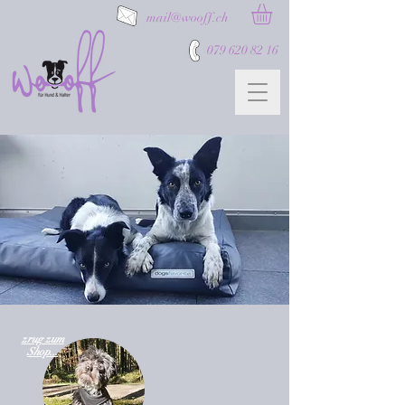
mail@wooff.ch
079 620 82 16
zrug zum
Shop...