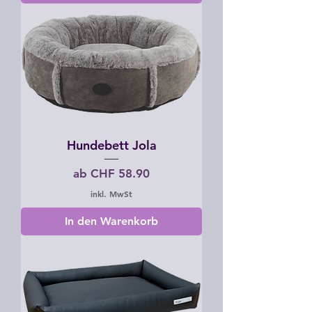
Hundebett Jola
Sale-Preis
ab
CHF 58.90
inkl. MwSt
In den Warenkorb