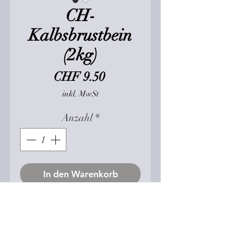
CH-
Kalbsbrustbein
(2kg)
Preis
CHF 9.50
inkl. MwSt
Anzahl
*
In den Warenkorb
Fleischige, teils knorpelig
weiche Kalbsknochen in