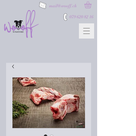
mail@wooff.ch
079 620 82 16