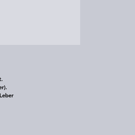
t.
r).
 Leber