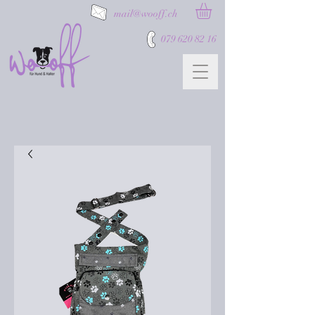
mail@wooff.ch
079 620 82 16