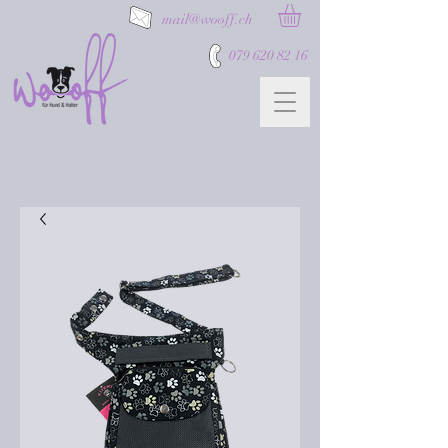
mail@wooff.ch
079 620 82 16