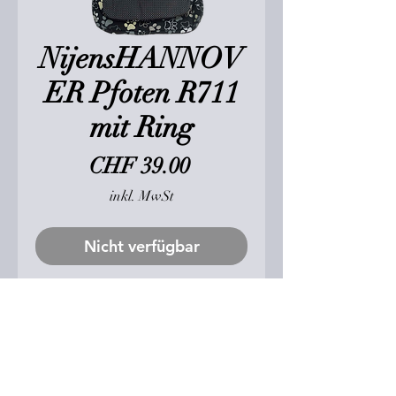
NijensHANNOV
ER Pfoten R711
mit Ring
Preis
CHF 39.00
inkl. MwSt
Nicht verfügbar
Gürteltasche
NijensHANNOVER Canvas
mit abnehmbarem Ring
Großes Fach mit