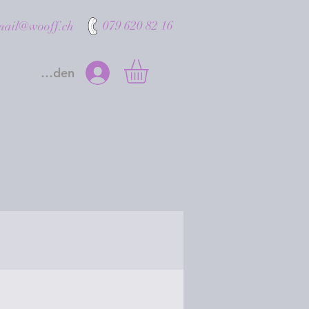
079 620 82 16
mail@wooff.ch
Anmelden