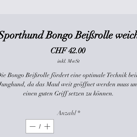
Sporthund Bongo Beißrolle weic
Preis
CHF 42.00
inkl. MwSt
ie Bongo Beißrolle fördert eine optimale Technik be
Junghund, da das Maul weit geöffnet werden muss u
einen guten Griff setzen zu können.
Die Griffqualität wird zusätzlich durch das weiche
Innenfutter gefördert, da es sich leicht
Anzahl
*
"zusammendrücken" lässt.
o erlebt der Junghund ein angenehmes und natürlich