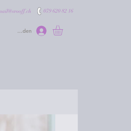
079 620 82 16
mail@wooff.ch
Anmelden