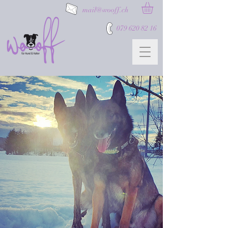
mail@wooff.ch
079 620 82 16