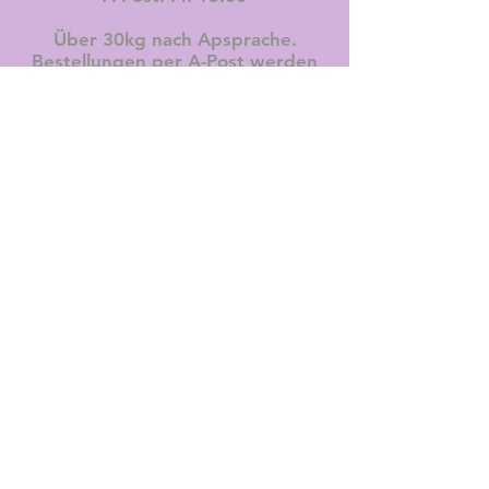
Über 30kg nach Apsprache.
Bestellungen per A-Post werden
in 1-2 Tagen zugestellt,
Lieferungen per B-Post werden in
2-3 Tagen zugestellt, Montag-
Freitag.
Diese Lieferbedingungen gelten
für die Schweiz, Lieferungen ins
Ausland sind nicht möglich.
RÜCKGABERECH
T
Frischfleisch von Buonviando
ist von der Rückgabe
ausgenommen.
Alle weiteren Artikel, müssen mit
Orginalverpackung innerhalb von
7 Tagen retourniert werden.