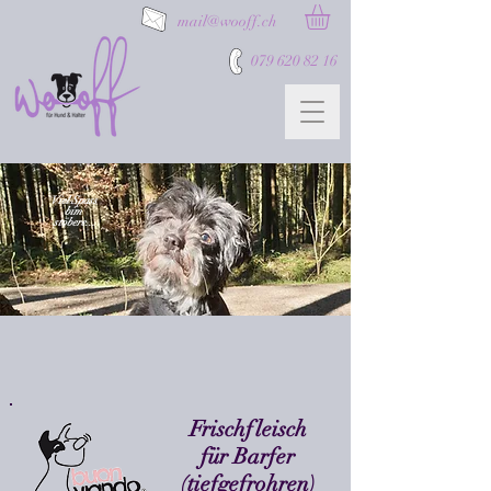
mail@wooff.ch
079 620 82 16
Viel Spass
bim
stöbere...
Frischfleisch
für Barfer
(tiefgefrohren)