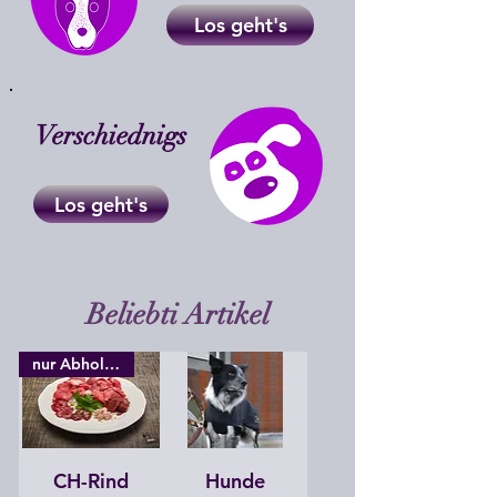
Los geht's
Verschiednigs
Los geht's
Beliebti Artikel
nur Abholung möglich
CH-Rind
Hunde