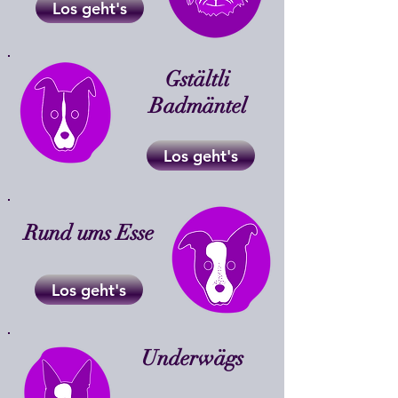
Los geht's
Gstältli
Badmäntel
Los geht's
Rund ums Esse
Los geht's
Underwägs