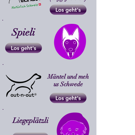
Los geht's
Spieli
Los geht's
Mäntel und meh
us Schwede
Los geht's
Liegeplätzli