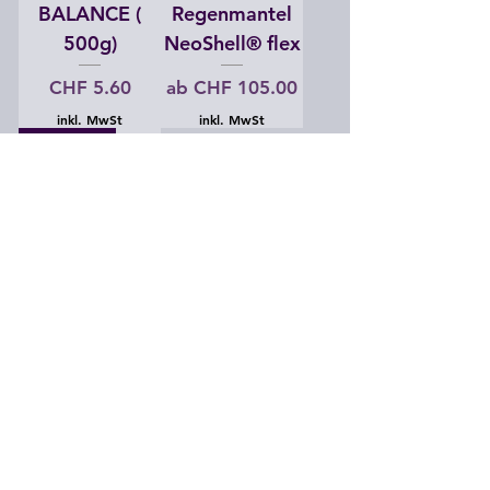
BALANCE (
Regenmantel
500g)
NeoShell® flex
Preis
Sale-Preis
CHF 5.60
ab
CHF 105.00
inkl. MwSt
inkl. MwSt
schwimmt
Chuckit Ultra
Ring
Preis
CHF 13.00
inkl. MwSt